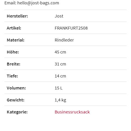
Email: hello@jost-bags.com
Hersteller:
Jost
Artikel:
FRANKFURT2508
Material:
Rindleder
Höhe:
45 cm
Breite:
31 cm
Tiefe:
14 cm
Volumen:
15 L
Gewicht:
1,4 kg
Kategorie:
Businessrucksack