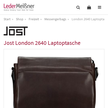
Start
Shop
Freizeit
Messengerbags
London 2640 Laptoptasc
Jost
London 2640 Laptoptasche