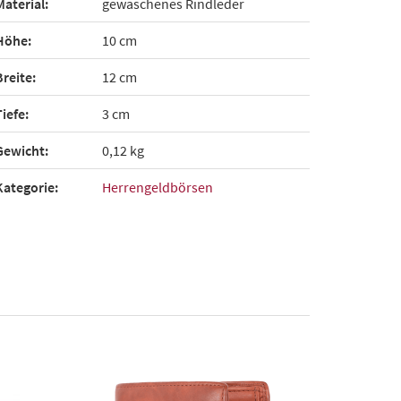
Material:
gewaschenes Rindleder
Höhe:
10 cm
Breite:
12 cm
Tiefe:
3 cm
Gewicht:
0,12 kg
Kategorie:
Herrengeldbörsen