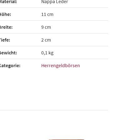
Material:
Nappa Leder
Höhe:
11 cm
Breite:
9 cm
Tiefe:
2 cm
Gewicht:
0,1 kg
Kategorie:
Herrengeldbörsen