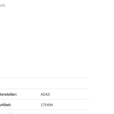
MwSt.
Hersteller:
ADAX
Artikel:
175494