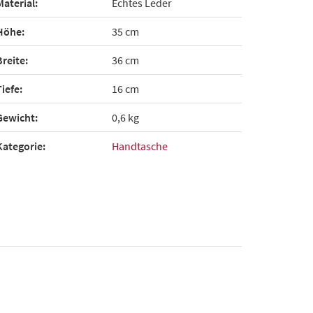
Material:
Echtes Leder
Höhe:
35 cm
Breite:
36 cm
Tiefe:
16 cm
Gewicht:
0,6 kg
Kategorie:
Handtasche