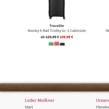
Travelite
Mooby 4-Rad Trolley Gr. S Cabinsize
N
ab
129,95 €
109,95 €
Leder Meißner
Unsere
Start
Flensbu