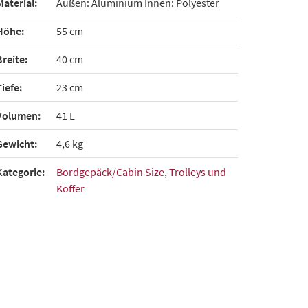
Material:
Außen: Aluminium Innen: Polyester
Höhe:
55 cm
Breite:
40 cm
Tiefe:
23 cm
Volumen:
41 L
Gewicht:
4,6 kg
Kategorie:
Bordgepäck/Cabin Size
,
Trolleys und
Koffer