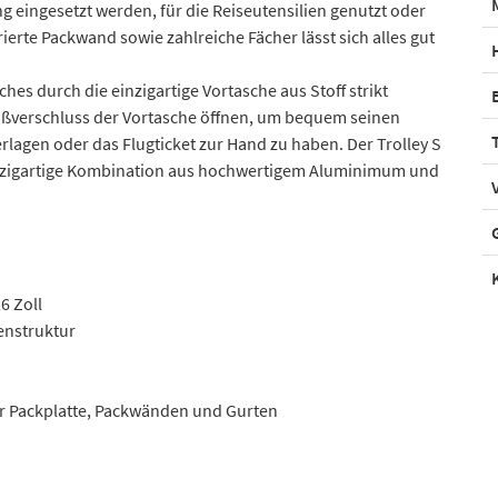
ng eingesetzt werden, für die Reiseutensilien genutzt oder
ierte Packwand sowie zahlreiche Fächer lässt sich alles gut
es durch die einzigartige Vortasche aus Stoff strikt
n Reißverschluss der Vortasche öffnen, um bequem seinen
erlagen oder das Flugticket zur Hand zu haben. Der Trolley S
einzigartige Kombination aus hochwertigem Aluminimum und
6 Zoll
lenstruktur
ler Packplatte, Packwänden und Gurten