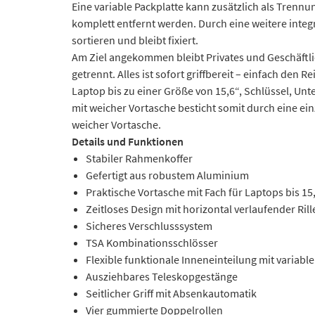
Eine variable Packplatte kann zusätzlich als Trennu
komplett entfernt werden. Durch eine weitere integr
sortieren und bleibt fixiert.
Am Ziel angekommen bleibt Privates und Geschäftlich
getrennt. Alles ist sofort griffbereit – einfach de
Laptop bis zu einer Größe von 15,6“, Schlüssel, Unt
mit weicher Vortasche besticht somit durch eine 
weicher Vortasche.
Details und Funktionen
Stabiler Rahmenkoffer
Gefertigt aus robustem Aluminium
Praktische Vortasche mit Fach für Laptops bis 15,
Zeitloses Design mit horizontal verlaufender Ril
Sicheres Verschlusssystem
TSA Kombinationsschlösser
Flexible funktionale Inneneinteilung mit variab
Ausziehbares Teleskopgestänge
Seitlicher Griff mit Absenkautomatik
Vier gummierte Doppelrollen