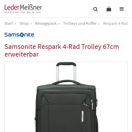
Start
Shop
Reisegepäck
Trolleys und Koffer
Respark 4-Rad T
Samsonite
Respark 4-Rad Trolley 67cm
erweiterbar