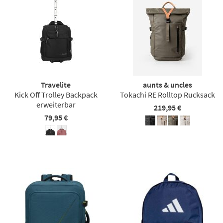
Travelite
aunts & uncles
Kick Off Trolley Backpack
Tokachi RE Rolltop Rucksack
erweiterbar
219,95 €
79,95 €