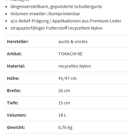
längenverstellbare, gepolsterte Schultergurte
Volumen erweiter-/komprimierbar
a/u-Relief-Prägung / Applikationen aus Premium-Leder
strapazierfähiger Futterstoff recyceltem Nylon
Hersteller:
aunts & uncles
Artikel:
TOKACHI RE
Material:
recyceltes Nylon
Höhe:
41/47 cm
Breite:
26 cm
Tiefe:
15 cm
Volumen:
18 L
Gewicht:
0,76 kg