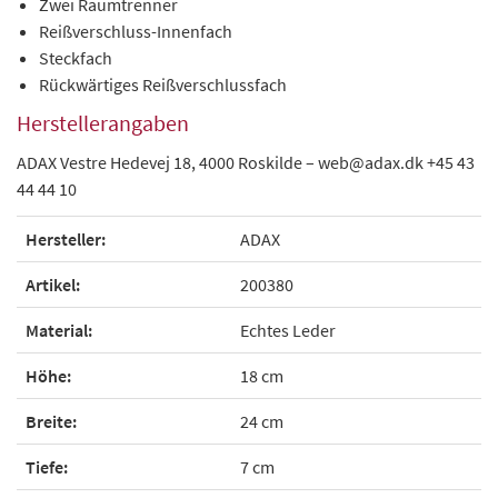
Zwei Raumtrenner
Reißverschluss-Innenfach
Steckfach
Rückwärtiges Reißverschlussfach
Herstellerangaben
ADAX Vestre Hedevej 18, 4000 Roskilde – web@adax.dk +45 43
44 44 10
Hersteller:
ADAX
Artikel:
200380
Material:
Echtes Leder
Höhe:
18 cm
Breite:
24 cm
Tiefe:
7 cm