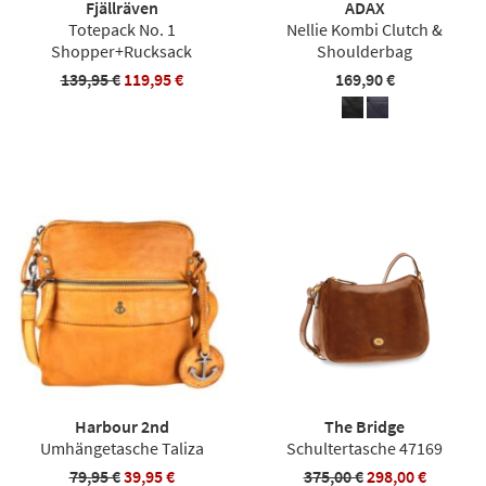
Fjällräven
ADAX
Totepack No. 1
Nellie Kombi Clutch &
Shopper+Rucksack
Shoulderbag
139,95 €
119,95 €
169,90 €
Harbour 2nd
The Bridge
Umhängetasche Taliza
Schultertasche 47169
79,95 €
39,95 €
375,00 €
298,00 €