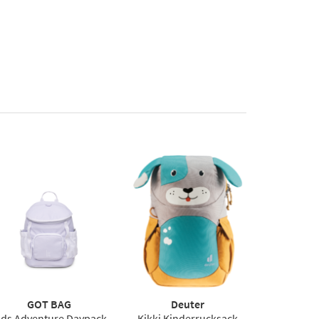
GOT BAG
Deuter
ids Adventure Daypack
Kikki Kinderrucksack