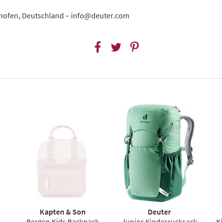
thofen, Deutschland – info@deuter.com
Kapten & Son
Deuter
Bergen Kids Backpack
Junior Kinderrucksack
K