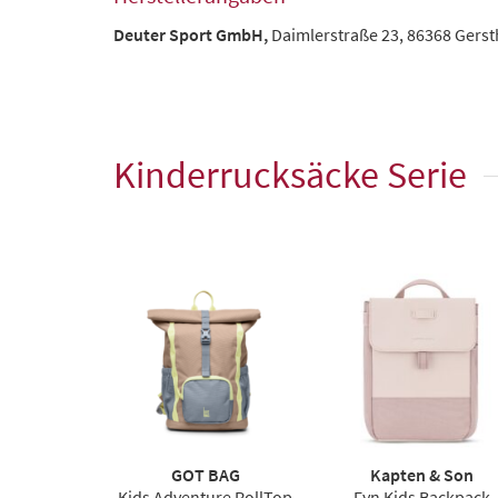
Deuter Sport GmbH,
Daimlerstraße 23, 86368 Gers
Kinderrucksäcke Serie
GOT BAG
Kapten & Son
Kids Adventure RollTop
Fyn Kids Backpack