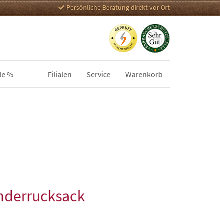
Persönliche Beratung direkt vor Ort
le %
Filialen
Service
Warenkorb
nderrucksack