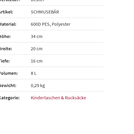
Artikel:
SCHMUSEBÄR
Material:
600D PES, Polyester
Höhe:
34 cm
Breite:
20 cm
Tiefe:
16 cm
Volumen:
8 L
Gewicht:
0,29 kg
Kategorie:
Kindertaschen & Rucksäcke