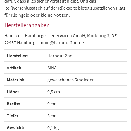
dafür, dass alles sicher verstaut bleibt. Und das
Reißverschlussfach auf der Rückseite bietet zusätzlichen Platz
für Kleingeld oder kleine Notizen.
Herstellerangaben
HamLed – Hamburger Lederwaren GmbH, Modering 3, DE
22457 Hamburg – moin@harbour2nd.de
Hersteller:
Harbour 2nd
Artikel:
SINA
Material:
gewaschenes Rindleder
Höhe:
9,5 cm
Breite:
9 cm
Tiefe:
3 cm
Gewicht:
0,1 kg