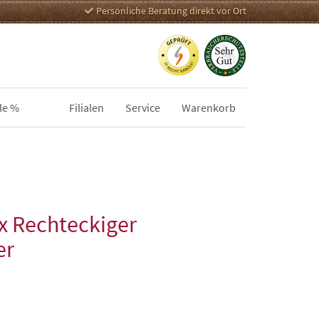
Persönliche Beratung direkt vor Ort
le %
Filialen
Service
Warenkorb
x Rechteckiger
er