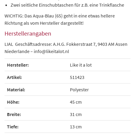
Zwei seitliche Einschubtaschen für z.B. eine Trinkflasche
WICHTIG: Das Aqua-Blau (65) geht in eine etwas hellere
Richtung als vom Hersteller dargestellt!
Herstellerangaben
LIAL Geschäftsadresse: A.H.G. Fokkerstraat 7, 9403 AM Assen
Niederlande – info@likeitalot.nl
Hersteller:
Like it a lot
Artikel:
511423
Material:
Polyester
Höhe:
45 cm
Breite:
31 cm
Tiefe:
13 cm