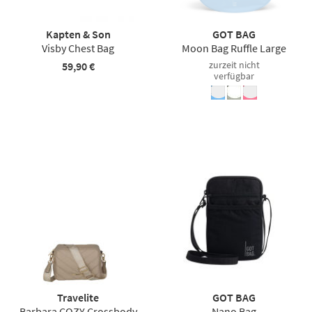
Kapten & Son
GOT BAG
Visby Chest Bag
Moon Bag Ruffle Large
zurzeit nicht
59,90 €
verfügbar
Travelite
GOT BAG
Barbara COZY Crossbody
Nano Bag