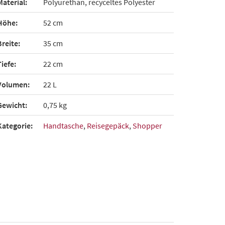
Material:
Polyurethan, recyceltes Polyester
Höhe:
52 cm
Breite:
35 cm
Tiefe:
22 cm
Volumen:
22 L
Gewicht:
0,75 kg
Kategorie:
Handtasche
,
Reisegepäck
,
Shopper