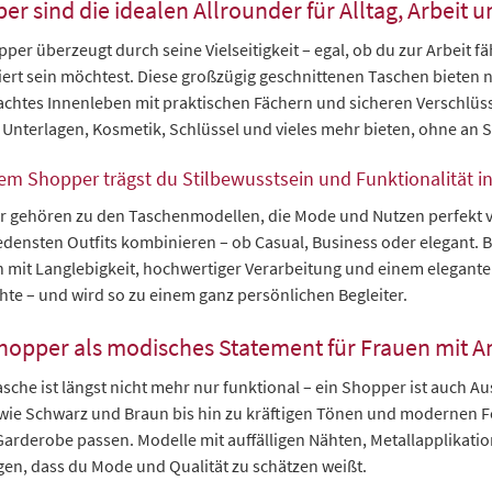
r sind die idealen Allrounder für Alltag, Arbeit u
per überzeugt durch seine Vielseitigkeit – egal, ob du zur Arbeit f
iert sein möchtest. Diese großzügig geschnittenen Taschen bieten n
chtes Innenleben mit praktischen Fächern und sicheren Verschlüsse
Unterlagen, Kosmetik, Schlüssel und vieles mehr bieten, ohne an Sti
nem Shopper trägst du Stilbewusstsein und Funktionalität i
 gehören zu den Taschenmodellen, die Mode und Nutzen perfekt ve
edensten Outfits kombinieren – ob Casual, Business oder elegant. 
 mit Langlebigkeit, hochwertiger Verarbeitung und einem eleganten 
hte – und wird so zu einem ganz persönlichen Begleiter.
hopper als modisches Statement für Frauen mit 
asche ist längst nicht mehr nur funktional – ein Shopper ist auch A
wie Schwarz und Braun bis hin zu kräftigen Tönen und modernen Fo
Garderobe passen. Modelle mit auffälligen Nähten, Metallapplikat
gen, dass du Mode und Qualität zu schätzen weißt.