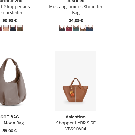
arbour 2nd
Justified
 L Shopper aus
Mustang Limnos Shoulder
eloursleder
Bag
99,95 €
34,99 €
GOT BAG
Valentino
ll Moon Bag
Shopper HYBRIS RE
VBS9OV04
59,00 €