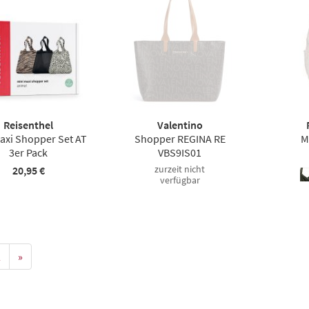
Reisenthel
Valentino
axi Shopper Set AT
Shopper REGINA RE
M
3er Pack
VBS9IS01
zurzeit nicht
20,95 €
verfügbar
2
»