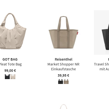
GOT BAG
Reisenthel
Pleat Tote Bag
Market Shopper NR
Travel S
Einkaufstasche
mit A
99,00 €
39,95 €