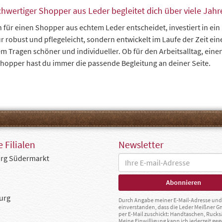
chwertiger Shopper aus Leder begleitet dich über viele Jah
h für einen Shopper aus echtem Leder entscheidet, investiert in ein
ur robust und pflegeleicht, sondern entwickelt im Laufe der Zeit e
em Tragen schöner und individueller. Ob für den Arbeitsalltag, ein
hopper hast du immer die passende Begleitung an deiner Seite.
 Filialen
Newsletter
rg Südermarkt
urg
Durch Angabe meiner E-Mail-Adresse und 
einverstanden, dass die Leder Meißner 
per E-Mail zuschickt: Handtaschen, Rucks
Meine Einwilligung kann ich jederzeit g