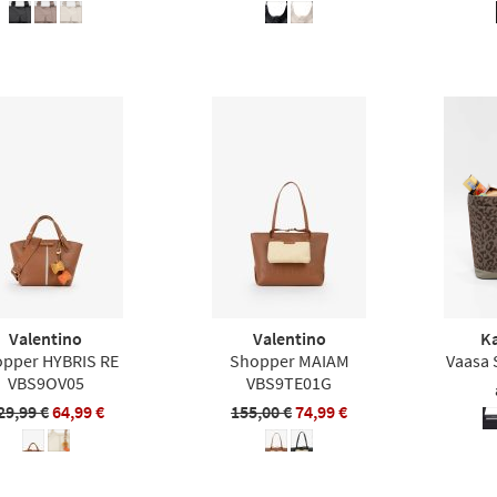
Valentino
Valentino
K
pper HYBRIS RE
Shopper MAIAM
Vaasa 
VBS9OV05
VBS9TE01G
29,99 €
64,99 €
155,00 €
74,99 €