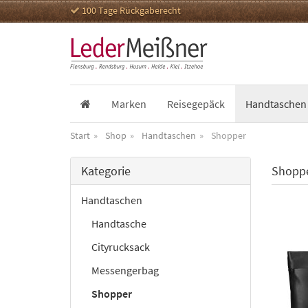
100 Tage Rückgaberecht
Marken
Reisegepäck
Handtaschen
Start
Shop
Handtaschen
Shopper
Kategorie
Shoppe
Handtaschen
Handtasche
Cityrucksack
Messengerbag
Shopper