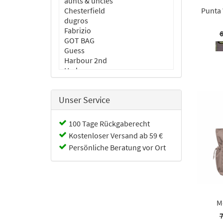
aunts & uncles
Chesterfield
Punta
dugros
Fabrizio
6
GOT BAG
Guess
Harbour 2nd
Hedgren
Joop
Jost
Unser Service
Justified
Kapten & Son
Lichtblau
100 Tage Rückgaberecht
Like it a lot
Kostenloser Versand ab 59 €
Neuhaus
Persönliche Beratung vor Ort
Reisenthel
Travelite
Valentino
M
7