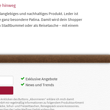
re hinweg
 langlebiges und nachhaltiges Produkt. Leder ist
ine ganz besondere Patina. Damit wird dein Shopper
en Stadtbummel oder als Reisetasche – mit einem
Exklusive Angebote
News und Trends
Anklicken des Buttons „Abonnieren“ erkläre ich mich damit
GmbH mir regelmäßig Informationen zu folgendem Produktsortiment
äcke, Schul- und Freizeittaschen, Reisegepäck sowie Accessoires.
egenüber der Leder Meißner GmbH widerrufen.