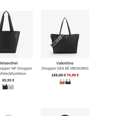
Reisenthel
Valentino
hopper NP Shopper
Shopper DEA RE VBS9UM01
ufsteckfunktion
155,00 €
74,99 €
69,95 €