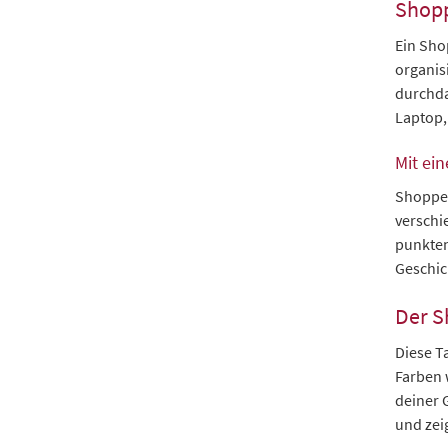
Shoppe
Ein Shop
organis
durchda
Laptop, 
Mit ei
Shopper
verschi
punkten
Geschic
Der S
Diese T
Farben 
deiner 
und zei