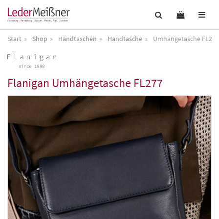
Start
Shop
Handtaschen
Handtasche
Umhängetasche FL277
Flanigan
Umhängetasche FL277