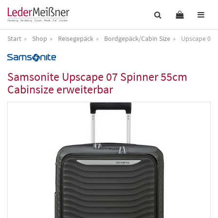
Start
Shop
Reisegepäck
Bordgepäck/Cabin Size
Upscape 07 S
Samsonite
Upscape 07 Spinner 55cm
Cabinsize erweiterbar