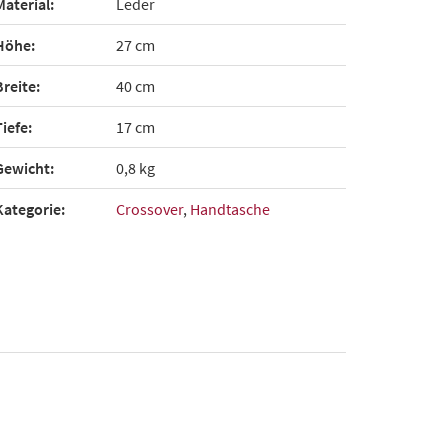
Material:
Leder
Höhe:
27 cm
Breite:
40 cm
Tiefe:
17 cm
Gewicht:
0,8 kg
Kategorie:
Crossover
,
Handtasche