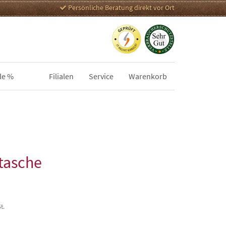
Persönliche Beratung direkt vor Ort
le %
Filialen
Service
Warenkorb
tasche
t.