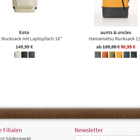
Eoto
aunts & uncles
 Rucksack mit Laptopfach 16″
Hamamatsu Rucksack 1
149,99 €
ab
139,95 €
90,95 €
 Filialen
Newsletter
rg Südermarkt