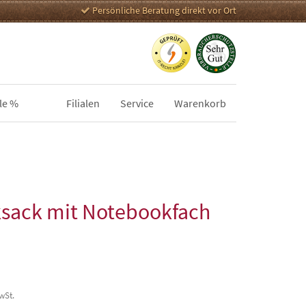
Persönliche Beratung direkt vor Ort
le %
Filialen
Service
Warenkorb
sack mit Notebookfach
MwSt.