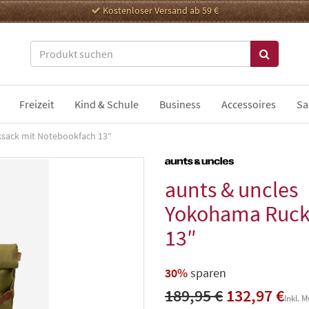
Kostenloser Versand ab 59 €
Freizeit
Kind & Schule
Business
Accessoires
Sa
sack mit Notebookfach 13″
aunts & uncles
Yokohama Ruck
13″
30%
sparen
189,95 €
132,97 €
Inkl. 