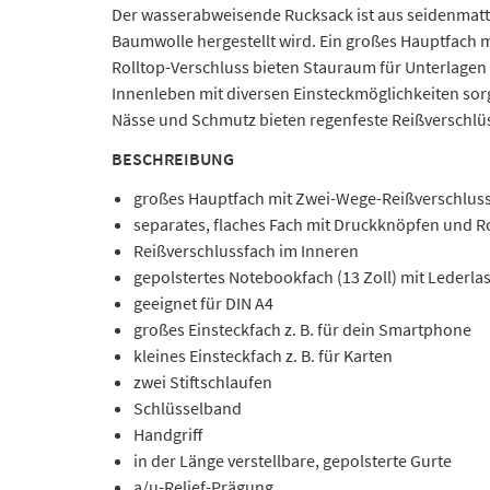
Der wasserabweisende Rucksack ist aus seidenmatt 
Baumwolle hergestellt wird. Ein großes Hauptfach m
Rolltop-Verschluss bieten Stauraum für Unterlagen i
Innenleben mit diversen Einsteckmöglichkeiten sor
Nässe und Schmutz bieten regenfeste Reißverschlü
BESCHREIBUNG
großes Hauptfach mit Zwei-Wege-Reißverschlus
separates, flaches Fach mit Druckknöpfen und 
Reißverschlussfach im Inneren
gepolstertes Notebookfach (13 Zoll) mit Lederla
geeignet für DIN A4
großes Einsteckfach z. B. für dein Smartphone
kleines Einsteckfach z. B. für Karten
zwei Stiftschlaufen
Schlüsselband
Handgriff
in der Länge verstellbare, gepolsterte Gurte
a/u-Relief-Prägung