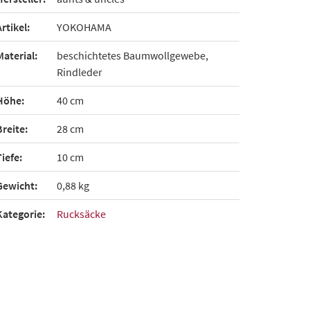
Artikel:
YOKOHAMA
Material:
beschichtetes Baumwollgewebe,
Rindleder
Höhe:
40 cm
Breite:
28 cm
Tiefe:
10 cm
Gewicht:
0,88 kg
Kategorie:
Rucksäcke