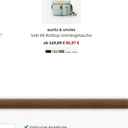
aunts & uncles
3″
Seki RE Rolltop Umhängetasche
ab
129,95 €
90,97 €
Exklusive Angebote