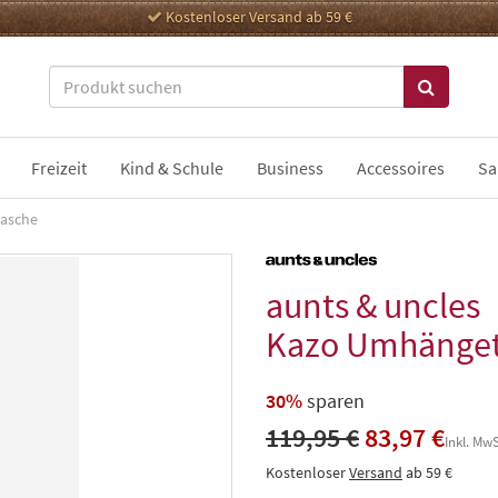
Kostenloser Versand ab 59 €
Freizeit
Kind & Schule
Business
Accessoires
Sa
asche
aunts & uncles
Kazo Umhänge
30%
sparen
119,95 €
83,97 €
Inkl. MwS
Kostenloser
Versand
ab 59 €