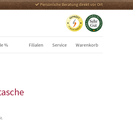
Persönliche Beratung direkt vor Ort
le %
Filialen
Service
Warenkorb
tasche
t.