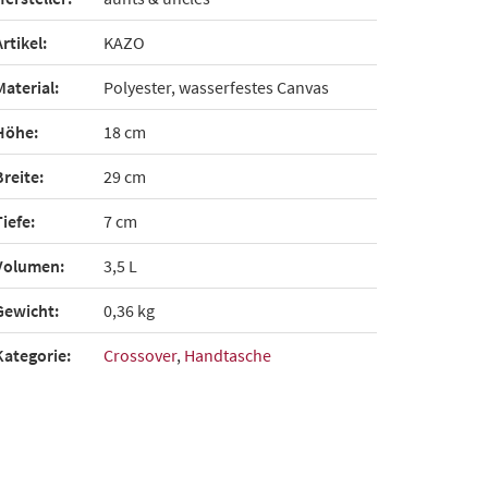
Artikel:
KAZO
Material:
Polyester, wasserfestes Canvas
Höhe:
18 cm
Breite:
29 cm
Tiefe:
7 cm
Volumen:
3,5 L
Gewicht:
0,36 kg
Kategorie:
Crossover
,
Handtasche