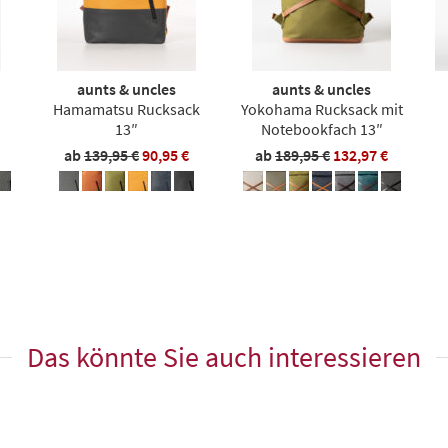
aunts & uncles
aunts & uncles
Hamamatsu Rucksack
Yokohama Rucksack mit
13″
Notebookfach 13″
ab
139,95 €
90,95 €
ab
189,95 €
132,97 €
Das könnte Sie auch interessieren