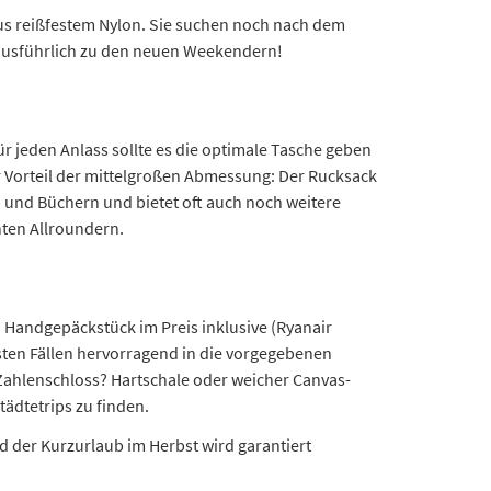
aus reißfestem Nylon. Sie suchen noch nach dem
e ausführlich zu den neuen Weekendern!
r jeden Anlass sollte es die optimale Tasche geben
er Vorteil der mittelgroßen Abmessung: Der Rucksack
p und Büchern und bietet oft auch noch weitere
hten Allroundern.
n Handgepäckstück im Preis inklusive (Ryanair
sten Fällen hervorragend in die vorgegebenen
Zahlenschloss? Hartschale oder weicher Canvas-
tädtetrips zu finden.
 der Kurzurlaub im Herbst wird garantiert