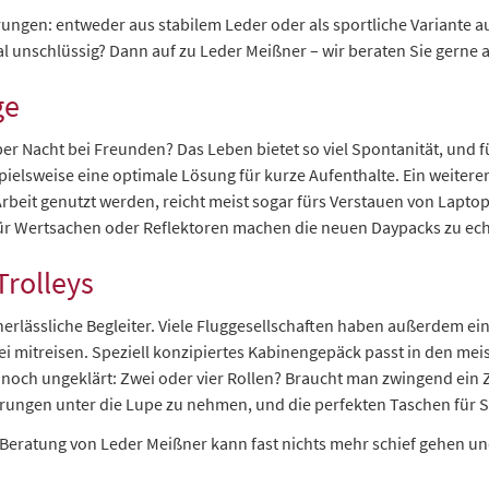
rungen: entweder aus stabilem Leder oder als sportliche Variante 
ial unschlüssig? Dann auf zu Leder Meißner – wir beraten Sie gern
ge
r Nacht bei Freunden? Das Leben bietet so viel Spontanität, und fü
spielsweise eine optimale Lösung für kurze Aufenthalte. Ein weiter
Arbeit genutzt werden, reicht meist sogar fürs Verstauen von Lapto
r für Wertsachen oder Reflektoren machen die neuen Daypacks zu ec
Trolleys
nerlässliche Begleiter. Viele Fluggesellschaften haben außerdem ei
i mitreisen. Speziell konzipiertes Kabinengepäck passt in den mei
 noch ungeklärt: Zwei oder vier Rollen? Braucht man zwingend ein 
derungen unter die Lupe zu nehmen, und die perfekten Taschen für S
Beratung von Leder Meißner kann fast nichts mehr schief gehen und