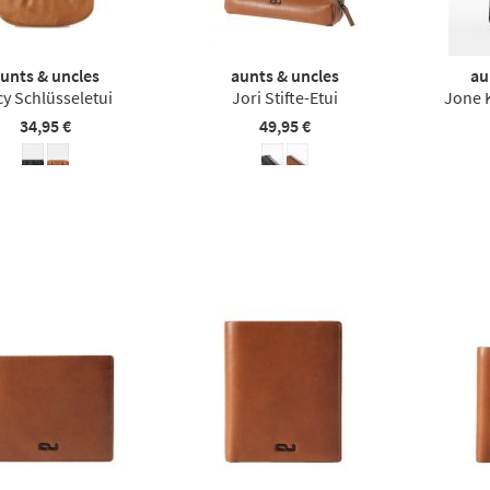
unts & uncles
aunts & uncles
au
cy Schlüsseletui
Jori Stifte-Etui
Jone 
34,95 €
49,95 €