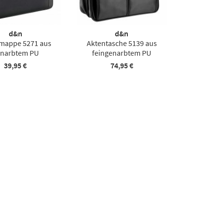
d&n
d&n
mappe 5271 aus
Aktentasche 5139 aus
narbtem PU
feingenarbtem PU
39,95 €
74,95 €