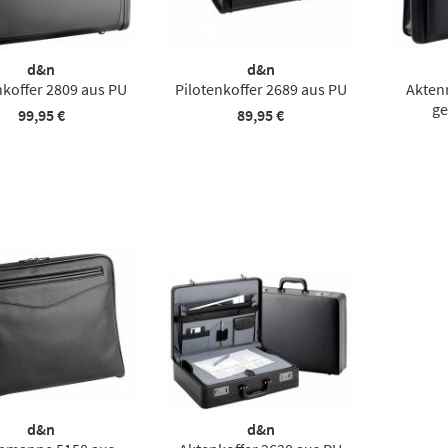
d&n
d&n
nkoffer 2809 aus PU
Pilotenkoffer 2689 aus PU
Akten
ge
99,95 €
89,95 €
d&n
d&n