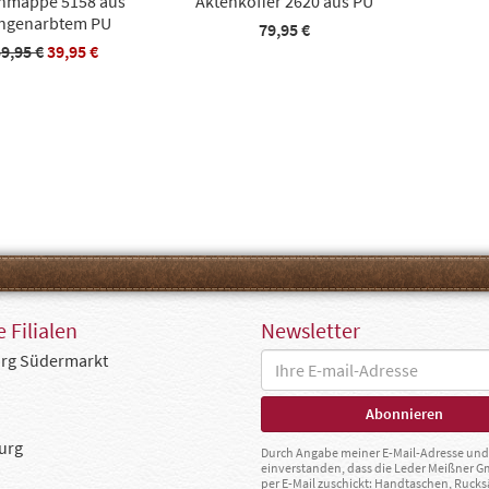
nmappe 5158 aus
Aktenkoffer 2620 aus PU
ingenarbtem PU
79,95 €
9,95 €
39,95 €
 Filialen
Newsletter
rg Südermarkt
urg
Durch Angabe meiner E-Mail-Adresse und 
einverstanden, dass die Leder Meißner 
per E-Mail zuschickt: Handtaschen, Rucks