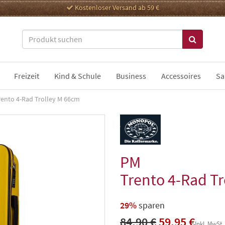
Kostenloser Versand ab 59 €
Freizeit
Kind & Schule
Business
Accessoires
Sa
rento 4-Rad Trolley M 66cm
PM
Trento 4-Rad T
29%
sparen
84,90 €
59,95 €
Inkl. MwSt.