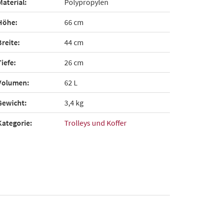
Material:
Polypropylen
Höhe:
66 cm
Breite:
44 cm
Tiefe:
26 cm
Volumen:
62 L
Gewicht:
3,4 kg
Kategorie:
Trolleys und Koffer