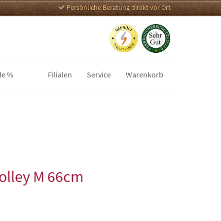
Persönliche Beratung direkt vor Ort
le %
Filialen
Service
Warenkorb
rolley M 66cm