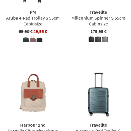
PM
Travelite
Aruba 4-Rad Trolley S 55cm
Millennium Spinner S 55cm
Cabinsize
Cabinsize
69,90 €
49,95 €
179,95 €
Harbour 2nd
Travelite
Kornelia Cityrucksack aus
Airbase 4-Rad Trolley S