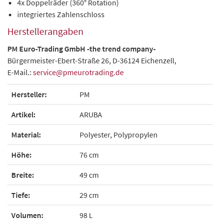
4x Doppelräder (360° Rotation)
integriertes Zahlenschloss
Herstellerangaben
PM Euro-Trading GmbH
-the trend company-
Bürgermeister-Ebert-Straße 26, D-36124 Eichenzell,
E-Mail.:
service@pmeurotrading.de
Hersteller:
PM
Artikel:
ARUBA
Material:
Polyester, Polypropylen
Höhe:
76 cm
Breite:
49 cm
Tiefe:
29 cm
Volumen:
98 L