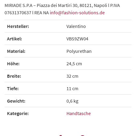
MIRIADE S.P.A – Piazza dei Martiri 30, 80121, Napoli l P.IVA
07631370637 l REA NA
info@fashion-solutions.de
Hersteller:
Valentino
Artikel:
VBS9ZW04
Material:
Polyurethan
Höhe:
24,5 cm
Breite:
32 cm
Tiefe:
11 cm
Gewicht:
0,6 kg
Kategorie:
Handtasche