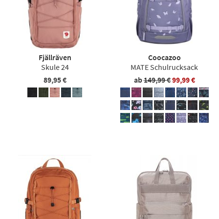
Fjällräven
Coocazoo
Skule 24
MATE Schulrucksack
89,95 €
ab
149,99 €
99,99 €