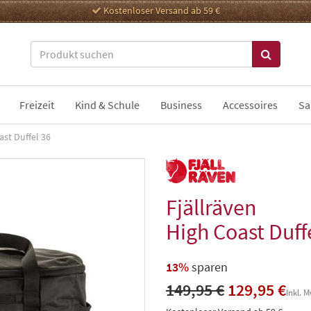
Kostenloser Versand ab 59 €
Freizeit
Kind & Schule
Business
Accessoires
Sa
ast Duffel 36
Fjällräven
High Coast Duff
13%
sparen
149,95 €
129,95 €
Inkl. 