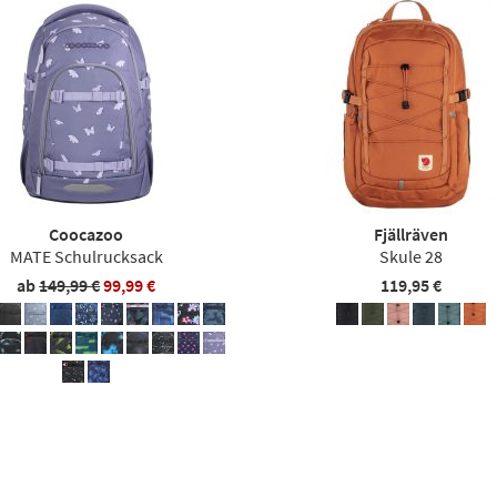
Coocazoo
Fjällräven
MATE Schulrucksack
Skule 28
ab
149,99 €
99,99 €
119,95 €