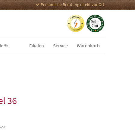
Persönliche Beratung direkt vor Ort
le %
Filialen
Service
Warenkorb
el 36
MwSt.