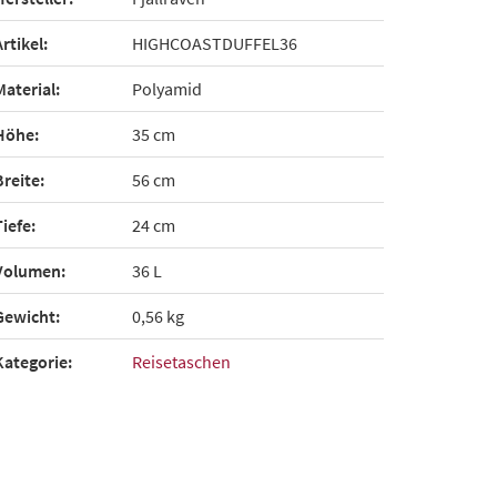
Artikel:
HIGHCOASTDUFFEL36
Material:
Polyamid
Höhe:
35 cm
Breite:
56 cm
Tiefe:
24 cm
Volumen:
36 L
Gewicht:
0,56 kg
Kategorie:
Reisetaschen