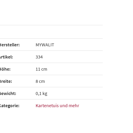
Hersteller:
MYWALIT
Artikel:
334
Höhe:
11 cm
Breite:
8 cm
Gewicht:
0,1 kg
Kategorie:
Kartenetuis und mehr