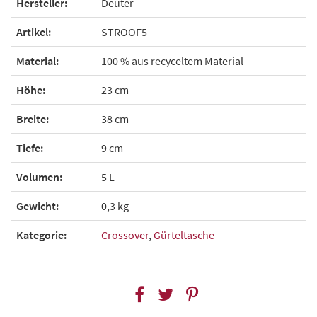
Hersteller:
Deuter
Artikel:
STROOF5
Material:
100 % aus recyceltem Material
Höhe:
23 cm
Breite:
38 cm
Tiefe:
9 cm
Volumen:
5 L
Gewicht:
0,3 kg
Kategorie:
Crossover
,
Gürteltasche