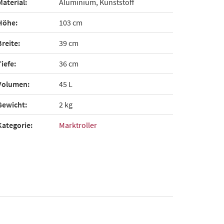
Material:
Aluminium, Kunststoff
Höhe:
103 cm
Breite:
39 cm
Tiefe:
36 cm
Volumen:
45 L
Gewicht:
2 kg
Kategorie:
Marktroller