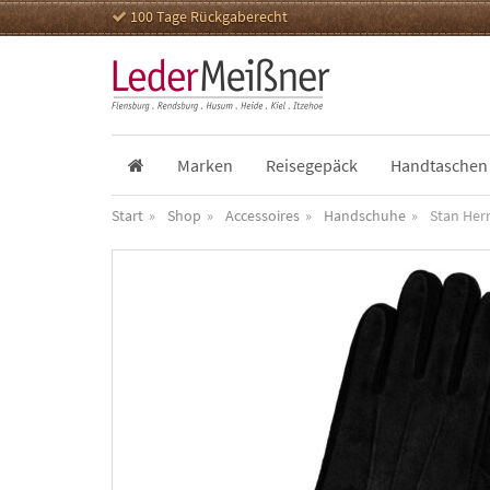
100 Tage Rückgaberecht
Marken
Reisegepäck
Handtaschen
Start
Shop
Accessoires
Handschuhe
Stan Her