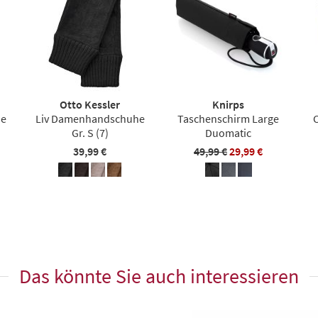
Otto Kessler
Knirps
he
Liv Damenhandschuhe
Taschenschirm Large
C
Gr. S (7)
Duomatic
39,99 €
49,99 €
29,99 €
Das könnte Sie auch interessieren