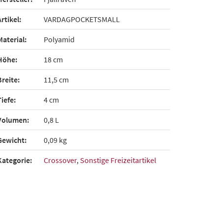
Artikel:
VARDAGPOCKETSMALL
Material:
Polyamid
Höhe:
18 cm
Breite:
11,5 cm
Tiefe:
4 cm
Volumen:
0,8 L
Gewicht:
0,09 kg
Kategorie:
Crossover
,
Sonstige Freizeitartikel