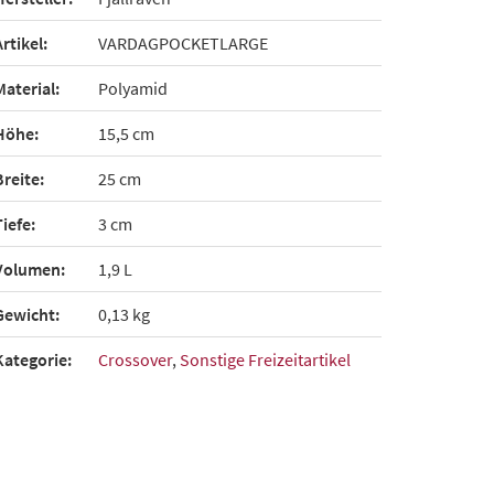
Artikel:
VARDAGPOCKETLARGE
Material:
Polyamid
Höhe:
15,5 cm
Breite:
25 cm
Tiefe:
3 cm
Volumen:
1,9 L
Gewicht:
0,13 kg
Kategorie:
Crossover
,
Sonstige Freizeitartikel