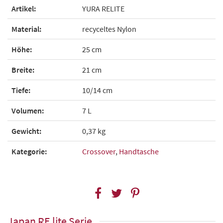
Artikel:
YURA RELITE
Material:
recyceltes Nylon
Höhe:
25 cm
Breite:
21 cm
Tiefe:
10/14 cm
Volumen:
7 L
Gewicht:
0,37 kg
Kategorie:
Crossover
,
Handtasche
Japan RE lite Serie