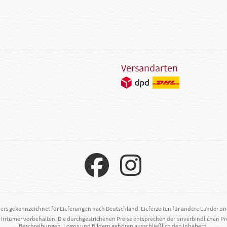
Versandarten
ders gekennzeichnet für Lieferungen nach Deutschland. Lieferzeiten für andere Länder u
. Irrtümer vorbehalten. Die durchgestrichenen Preise entsprechen der unverbindlichen Pr
Beschreibungen, Logos und Bildern gehören ausschließlich den Inhabern.