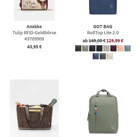
Anekke
GOT BAG
Tulip RFID-Geldbörse
RollTop Lite 2.0
43709909
ab
149,00 €
129,99 €
43,95 €