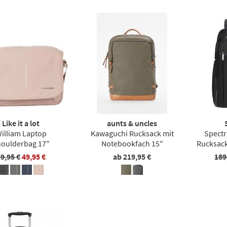
Like it a lot
aunts & uncles
illiam Laptop
Kawaguchi Rucksack mit
Spectr
oulderbag 17″
Notebookfach 15″
Rucksack
9,95 €
49,95 €
ab 219,95 €
189