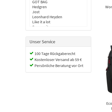
GOT BAG
Hedgren
Wor
Jost
Leonhard Heyden
Like it a lot
Samsonite
Travelite
Troop
Unser Service
100 Tage Rückgaberecht
Kostenloser Versand ab 59 €
Persönliche Beratung vor Ort
Eco