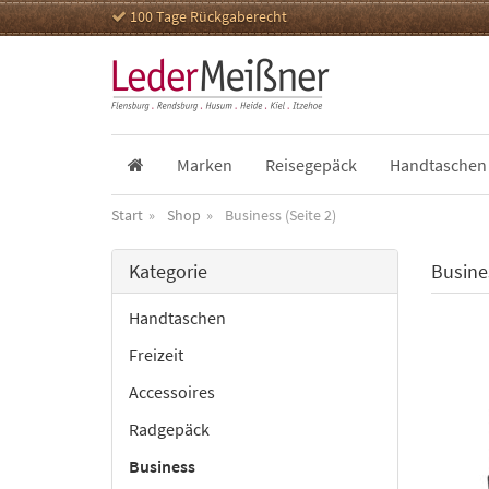
100 Tage Rückgaberecht
Marken
Reisegepäck
Handtaschen
Start
Shop
Business (Seite 2)
Kategorie
Busines
Handtaschen
Freizeit
Accessoires
Radgepäck
Business