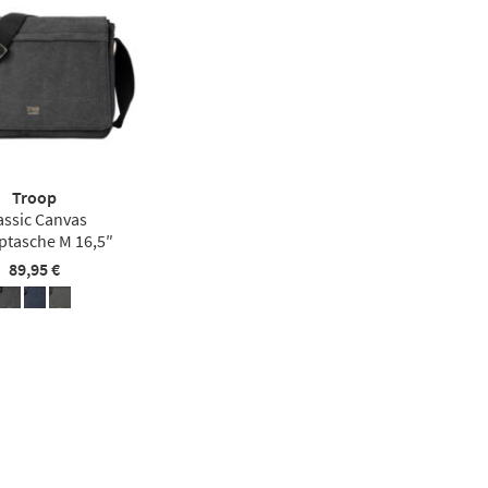
Troop
assic Canvas
ptasche M 16,5″
89,95 €