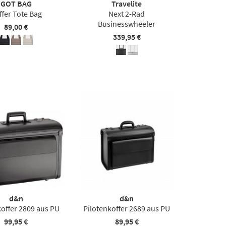
GOT BAG
Travelite
ffer Tote Bag
Next 2-Rad
Businesswheeler
89,00 €
339,95 €
d&n
d&n
koffer 2809 aus PU
Pilotenkoffer 2689 aus PU
99,95 €
89,95 €