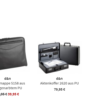
d&n
d&n
mappe 5158 aus
Aktenkoffer 2620 aus PU
ngenarbtem PU
79,95 €
,95 €
39,95 €