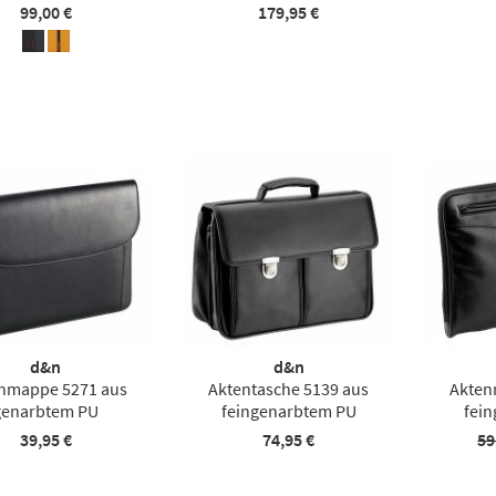
99,00 €
179,95 €
d&n
d&n
nmappe 5271 aus
Aktentasche 5139 aus
Akten
genarbtem PU
feingenarbtem PU
fei
39,95 €
74,95 €
59