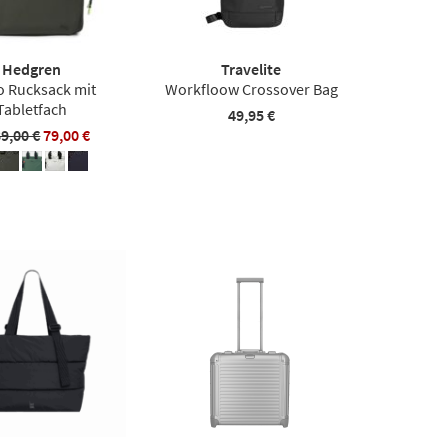
Hedgren
Travelite
o Rucksack mit
Workfloow Crossover Bag
Tabletfach
49,95 €
89,00 €
79,00 €