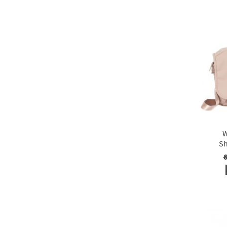
W
Sh
6