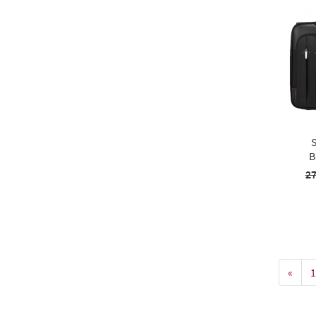
S
B
27
«
1