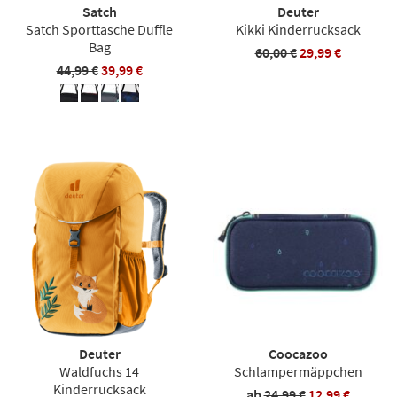
Satch
Deuter
Satch Sporttasche Duffle
Kikki Kinderrucksack
Bag
60,00 €
29,99 €
44,99 €
39,99 €
Deuter
Coocazoo
Waldfuchs 14
Schlampermäppchen
Kinderrucksack
ab
24,99 €
12,99 €