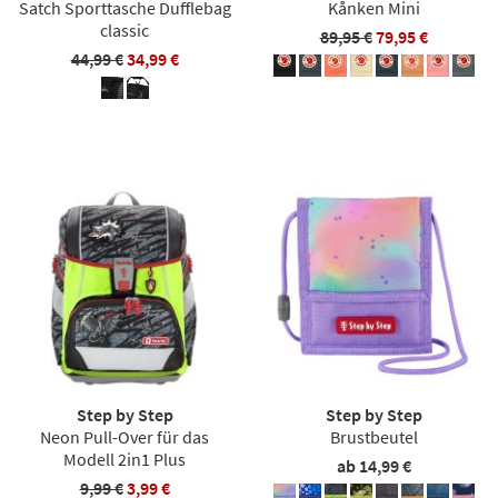
Satch Sporttasche Dufflebag
Kånken Mini
classic
89,95 €
79,95 €
44,99 €
34,99 €
Step by Step
Step by Step
Neon Pull-Over für das
Brustbeutel
Modell 2in1 Plus
ab 14,99 €
9,99 €
3,99 €