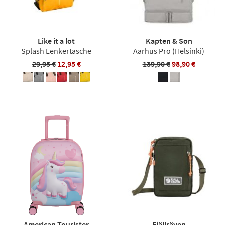
Like it a lot
Kapten & Son
Splash Lenkertasche
Aarhus Pro (Helsinki)
29,95 €
12,95 €
139,90 €
98,90 €
American Tourister
Fjällräven