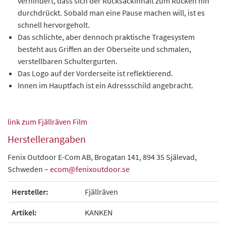
verhindert, dass sich der Rucksackinhalt zum Rücken hin
durchdrückt. Sobald man eine Pause machen will, ist es
schnell hervorgeholt.
Das schlichte, aber dennoch praktische Tragesystem
besteht aus Griffen an der Oberseite und schmalen,
verstellbaren Schultergurten.
Das Logo auf der Vorderseite ist reflektierend.
Innen im Hauptfach ist ein Adressschild angebracht.
link zum Fjällräven Film
Herstellerangaben
Fenix Outdoor E-Com AB, Brogatan 141, 894 35 Själevad,
Schweden –
ecom@fenixoutdoor.se
Hersteller:
Fjällräven
Artikel:
KANKEN