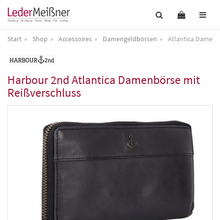
Start
Shop
Accessoires
Damengeldbörsen
Atlantica Damenb
Harbour 2nd
Atlantica Damenbörse mit
Reißverschluss