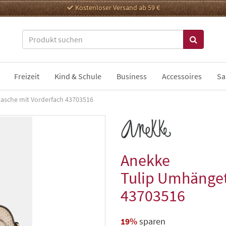
Kostenloser Versand ab 59 €
Freizeit
Kind & Schule
Business
Accessoires
Sa
asche mit Vorderfach 43703516
Anekke
Tulip Umhänget
43703516
19%
sparen