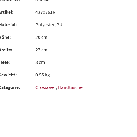
Artikel:
43703516
Material:
Polyester, PU
Höhe:
20 cm
Breite:
27 cm
Tiefe:
8 cm
Gewicht:
0,55 kg
Kategorie:
Crossover
,
Handtasche