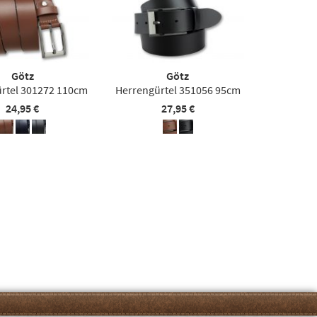
Götz
Götz
rtel 301272 110cm
Herrengürtel 351056 95cm
24,95 €
27,95 €