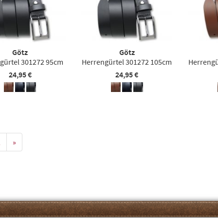
Götz
Götz
gürtel 301272 95cm
Herrengürtel 301272 105cm
Herrengü
24,95 €
24,95 €
2
»