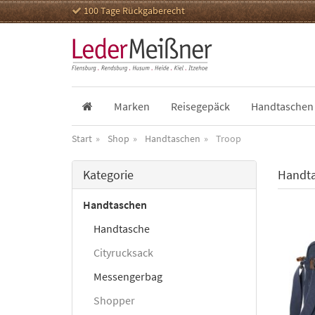
100 Tage Rückgaberecht
Marken
Reisegepäck
Handtaschen
Start
Shop
Handtaschen
Troop
Kategorie
Handta
Handtaschen
Handtasche
Cityrucksack
Messengerbag
Shopper