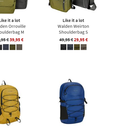
Like it a lot
Like it a lot
den Orroville
Walden Weirton
oulderbag M
Shoulderbag S
,95 €
39,95 €
49,95 €
29,95 €