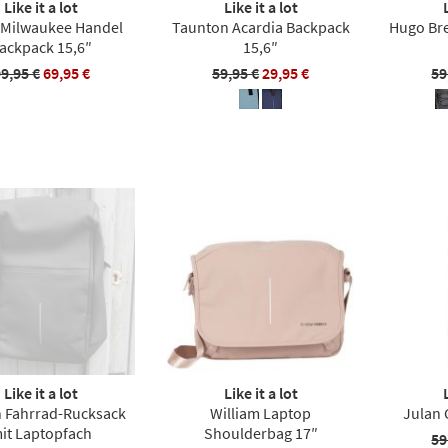
Like it a lot
Like it a lot
 Milwaukee Handel
Taunton Acardia Backpack
Hugo Br
ackpack 15,6″
15,6″
9,95 €
69,95 €
59,95 €
29,95 €
59
Like it a lot
Like it a lot
h Fahrrad-Rucksack
William Laptop
Julan 
it Laptopfach
Shoulderbag 17″
59