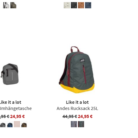
Like it a lot
Like it a lot
 Umhängetasche
Andes Rucksack 25L
,95 €
24,95 €
44,95 €
24,95 €