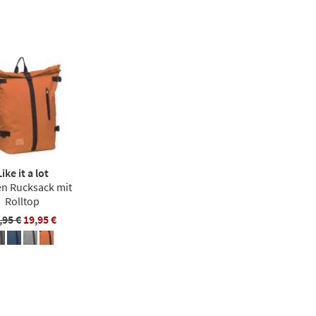
Like it a lot
n Rucksack mit
Rolltop
,95 €
19,95 €