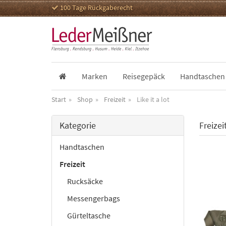
100 Tage Rückgaberecht
Marken
Reisegepäck
Handtaschen
Start
Shop
Freizeit
Like it a lot
Kategorie
Freizei
Handtaschen
Freizeit
Rucksäcke
Messengerbags
Gürteltasche