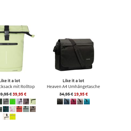
Like it a lot
Like it a lot
cksack mit Rolltop
Heaven A4 Umhängetasche
59,95 €
39,95 €
34,95 €
19,95 €