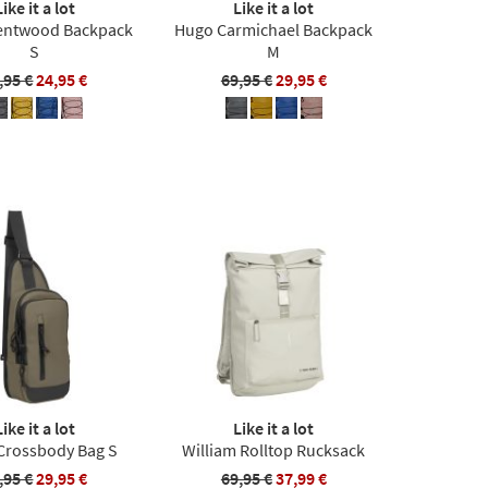
Like it a lot
Like it a lot
entwood Backpack
Hugo Carmichael Backpack
S
M
,95 €
24,95 €
69,95 €
29,95 €
Like it a lot
Like it a lot
Crossbody Bag S
William Rolltop Rucksack
,95 €
29,95 €
69,95 €
37,99 €