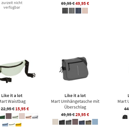
zurzeit nicht
69,95 €
49,95 €
verfügbar
Like it a lot
Like it a lot
Mart Waistbag
Mart Umhängetasche mit
Mart
Überschlag
b
22,95 €
15,95 €
44
49,95 €
29,95 €