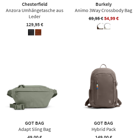
Chesterfield
Burkely
Anzora Umhängetasche aus
Animo 3Way Crossbody Bag
Leder
69,95 €
54,99 €
129,95 €
GOT BAG
GOT BAG
Adapt Sling Bag
Hybrid Pack
49,00 €
149,00 €