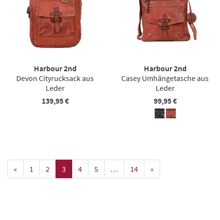
Harbour 2nd
Harbour 2nd
Devon Cityrucksack aus
Casey Umhängetasche aus
Leder
Leder
139,95 €
99,95 €
«
1
2
3
4
5
…
14
»