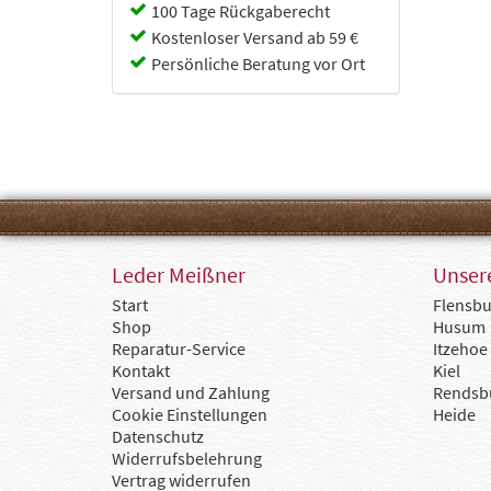
Cabin Zero
100 Tage Rückgaberecht
Camel
Kostenloser Versand ab 59 €
Capriccio
Persönliche Beratung vor Ort
Chesterfield
Chipolo
Collonil
Coocazoo
d&n
Deuter
Doppler
dugros
Eoto
Ergobag
Leder Meißner
Unsere
Fabrizio
Start
Flensbu
Fjällräven
Shop
Husum
Flanigan
Reparatur-Service
Itzehoe
Flynka
Kontakt
Kiel
Gerry Weber
Versand und Zahlung
Rendsb
Golden Head
Cookie Einstellungen
Heide
Goldline
Datenschutz
GOT BAG
Widerrufsbelehrung
Götz
Vertrag widerrufen
Guess