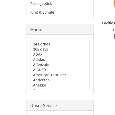
Reisegepäck
Kind & Schule
Pacific
Marke
1
24 Bottles
365 days
ADAX
Adidas
Affenzahn
AIGNER
American Tourister
Andersen
Anekke
Aporti
aunts & uncles
BLACKBEAT
Unser Service
Burkely
Cabaia