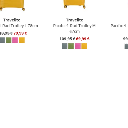
Travelite
Travelite
 4-Rad Trolley L 78cm
Pacific 4-Rad Trolley M
Pacific 4
67cm
19,95 €
79,99 €
109,95 €
69,99 €
99